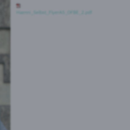
Haenni_Selbst_FlyerA5_OFBE_2.pdf