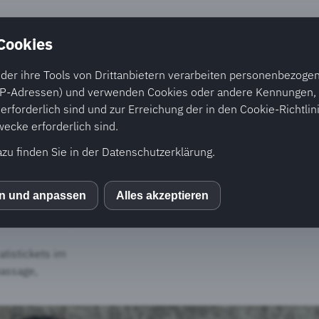
 Cookies
nd Beratung
Cystische Fibrose
Medien
Akti
der ihre Tools von Drittanbietern verarbeiten personenbezogene
P-Adressen) und verwenden Cookies oder andere Kennungen, d
rforderlich sind und zur Erreichung der in den Cookie-Richtlin
cke erforderlich sind.
Buchvernissage
azu finden Sie in der Datenschutzerklärung.
en und anpassen
Alles akzeptieren
S
ristoffelpassage,
atistickets im
passage,