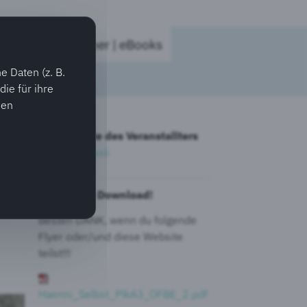
v werden
Bücher | eBooks
 Daten (z. B.
ie für ihre
ien
Zur Website des Veranstallters
>>
Orell Füssli
Flyers zum Download!
Besten DANK, wenn du folgende
Flyer oder/und diese Website
teilst!!!
Haenni_Selbst_PlkA3_OFBE_2.pdf