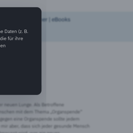
v werden
Bücher | eBooks
 Daten (z. B.
ie für ihre
ien
rin
koviszidose genannt
er neuen Lunge. Als Betroffene
Menschen mit dem Thema „Organspende“
 gegen eine Organspende sollte jedem
t mir aber, dass sich jeder gesunde Mensch
bewusst wird, was ein neues,