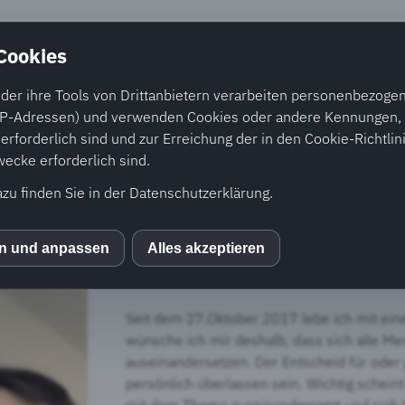
 Cookies
nd Beratung
Cystische Fibrose
Medien
Akti
der ihre Tools von Drittanbietern verarbeiten personenbezogene
P-Adressen) und verwenden Cookies oder andere Kennungen, d
rforderlich sind und zur Erreichung der in den Cookie-Richtlin
cke erforderlich sind.
02. Januar 2018
azu finden Sie in der Datenschutzerklärung.
Arta
(Schweiz / Albanien) - Schüle
en und anpassen
Alles akzeptieren
S
Diagnose
CF “Cystische Fibrose“, auch Mu
Seit dem 27.Oktober 2017 lebe ich mit ein
wünsche ich mir deshalb, dass sich alle 
auseinandersetzen. Der Entscheid für oder
persönlich überlassen sein. Wichtig schein
mit dem Thema auseinandersetzt und sich 