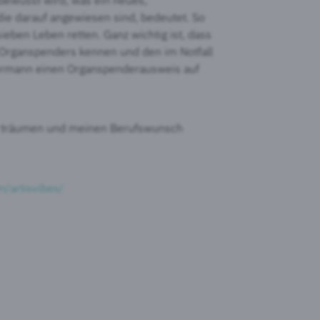
ie darauf angewiesen sind, bedeutet. So
sieben Leben retten. Ganz wichtig ist, dass
 Organspenders kennen und den im Notfall
edermann einen Organspenderausweis auf
r träumen und meinen Berufswunsch
/artisvibes/