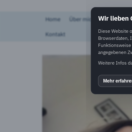
Wir lieben
Home
Über mich
Coaching u
Diese Website o
Kontakt
Browserdaten, I
Funktionsweise e
angegebenen Zwe
Weitere Infos d
Mehr erfahr
inCM