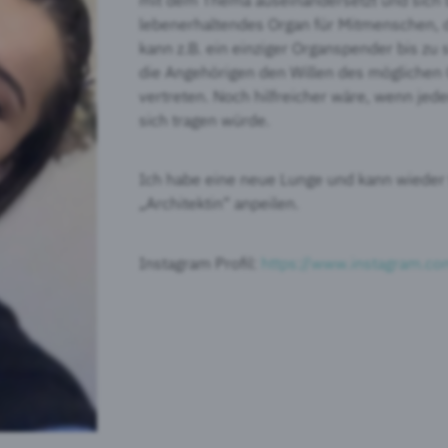
lebenerhaltendes Organ für Mitmenschen, d
kann z.B. ein einziger Organspender bis zu 
die Angehörigen den Willen des möglichen
vertreten. Noch hilfreicher wäre, wenn j
sich tragen würde.
Ich habe eine neue Lunge und kann wiede
„Architektin“ anpeilen.
Instagram Profil:
https://www.instagram.com