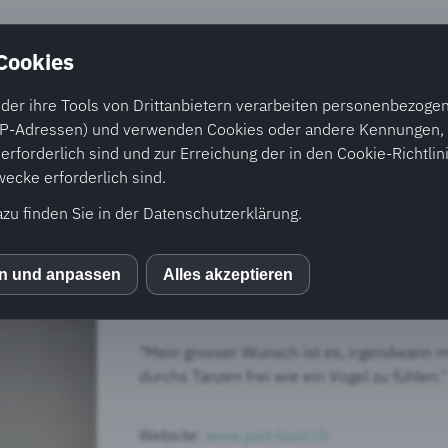
 Cookies
nd Beratung
Cystische Fibrose
Medien
Akti
der ihre Tools von Drittanbietern verarbeiten personenbezogene
P-Adressen) und verwenden Cookies oder andere Kennungen, d
rforderlich sind und zur Erreichung der in den Cookie-Richtlin
cke erforderlich sind.
12. Januar 2016
azu finden Sie in der Datenschutzerklärung.
Louis
(Schweiz) - Kaufmann
en und anpassen
Alles akzeptieren
S
Diagnose
Cerebralparese spastische Diple
"Mein grosser Wunsch ist es, irgendwann me
durchs Tanzen frei wie ein Vogel zu fühlen."
Website:
www.just-louit.ch