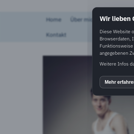
Wir lieben
Home
Über mich
Coaching u
Diese Website o
Kontakt
Browserdaten, I
Funktionsweise e
angegebenen Zwe
Weitere Infos d
Mehr erfahr
inCM