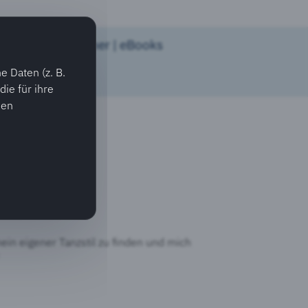
v werden
Bücher | eBooks
 Daten (z. B.
ie für ihre
ien
gie
in eigener Tanzstil zu finden und mich